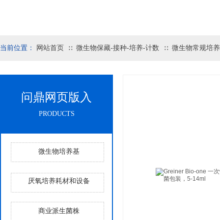
当前位置：
网站首页
微生物保藏-接种-培养-计数
微生物常规培养
∷
∷
问鼎网页版入
口官网（2024
PRODUCTS
已更新（最
新/官方）
微生物培养基
厌氧培养耗材和设备
商业派生菌株