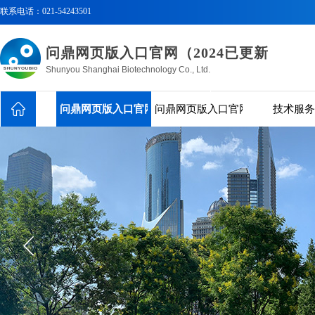
联系电话：
021-54243501
问鼎网页版入口官网（2024已更新
（最新/官方）
Shunyou Shanghai Biotechnology Co., Ltd.
问鼎网页版入口官网（2024已更新（最新/官方）
问鼎网页版入口官网（2024已更新
技术服务