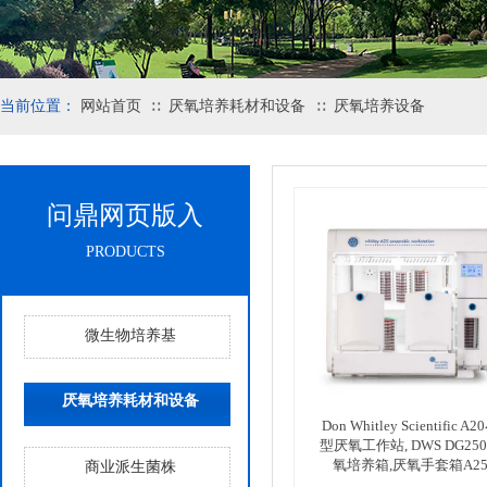
当前位置：
网站首页
厌氧培养耗材和设备
厌氧培养设备
∷
∷
问鼎网页版入
口官网（2024
PRODUCTS
已更新（最
新/官方）
微生物培养基
厌氧培养耗材和设备
Don Whitley Scientific A2
型厌氧工作站, DWS DG25
氧培养箱,厌氧手套箱A2
商业派生菌株