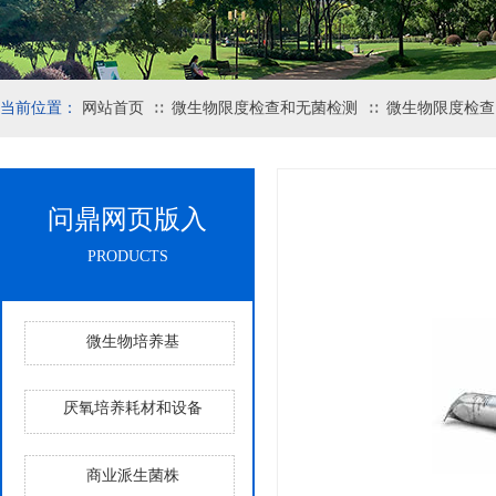
当前位置：
网站首页
微生物限度检查和无菌检测
微生物限度检查
∷
∷
问鼎网页版入
口官网（2024
PRODUCTS
已更新（最
新/官方）
微生物培养基
厌氧培养耗材和设备
商业派生菌株