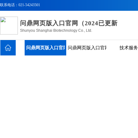
联系电话：
021-54243501
问鼎网页版入口官网（2024已更新
（最新/官方）
Shunyou Shanghai Biotechnology Co., Ltd.
问鼎网页版入口官网（2024已更新（最新/官方）
问鼎网页版入口官网（2024已更新
技术服务