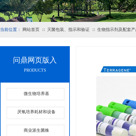
当前位置：
网站首页
灭菌包装、指示和验证
生物指示剂及配套产
∷
∷
问鼎网页版入
口官网（2024
PRODUCTS
已更新（最
新/官方）
微生物培养基
厌氧培养耗材和设备
商业派生菌株