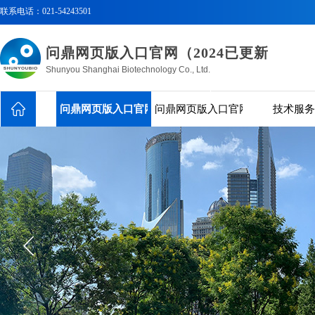
联系电话：
021-54243501
问鼎网页版入口官网（2024已更新
（最新/官方）
Shunyou Shanghai Biotechnology Co., Ltd.
问鼎网页版入口官网（2024已更新（最新/官方）
问鼎网页版入口官网（2024已更新
技术服务