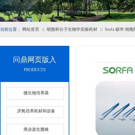
当前位置：
网站首页
细胞和分子生物学实验耗材
Sorfa 硕华 细胞刮
∷
∷
问鼎网页版入
口官网（2024
PRODUCTS
已更新（最
新/官方）
微生物培养基
厌氧培养耗材和设备
商业派生菌株