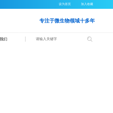
设为首页
加入收藏
专注于微生物领域十多年
我们
搜索