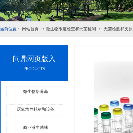
当前位置：
网站首页
微生物限度检查和无菌检测
无菌检测和支原
∷
∷
问鼎网页版入
口官网（2024
PRODUCTS
已更新（最
新/官方）
微生物培养基
厌氧培养耗材和设备
商业派生菌株