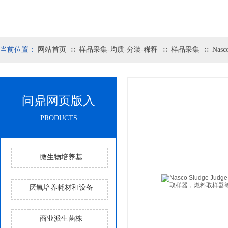
当前位置：
网站首页
样品采集-均质-分装-稀释
样品采集
Nas
∷
∷
∷
问鼎网页版入
口官网（2024
PRODUCTS
已更新（最
新/官方）
微生物培养基
厌氧培养耗材和设备
商业派生菌株