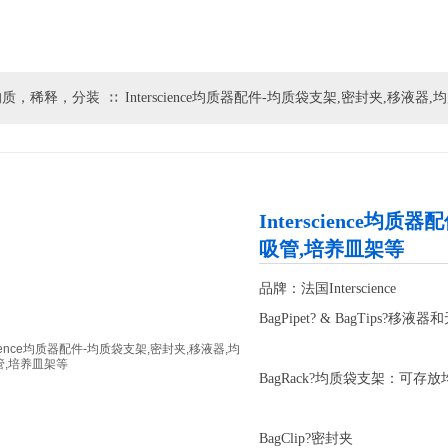
均质，稀释，分装
Interscience均质器配件-均质袋支架,密封夹,移液
∷
Interscience均
吸管,培养皿架等
品牌：法国Interscience
BagPipet? & BagTips?移
BagRack?均质袋支架：可存
BagClip?密封夹