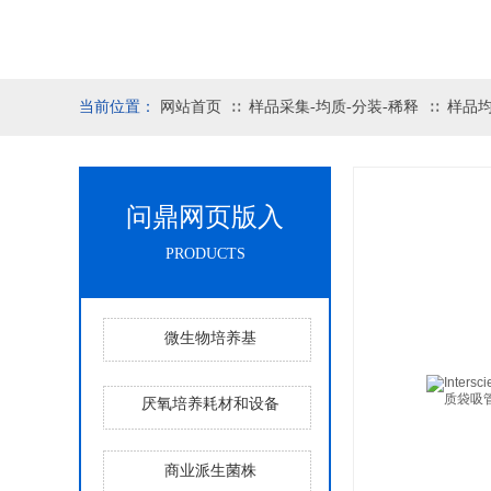
当前位置：
网站首页
样品采集-均质-分装-稀释
样品
∷
∷
问鼎网页版入
口官网（2024
PRODUCTS
已更新（最
新/官方）
微生物培养基
厌氧培养耗材和设备
商业派生菌株