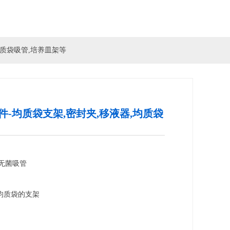
器,均质袋吸管,培养皿架等
质器配件-均质袋支架,密封夹,移液器,均质袋
液器和无菌吸管
放均质袋的支架