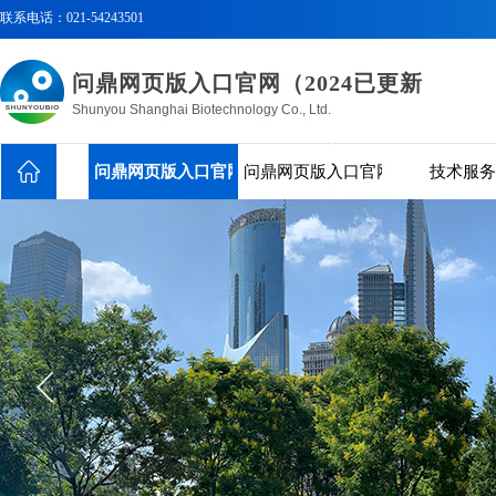
联系电话：
021-54243501
问鼎网页版入口官网（2024已更新
（最新/官方）
Shunyou Shanghai Biotechnology Co., Ltd.
问鼎网页版入口官网（2024已更新（最新/官方）
问鼎网页版入口官网（2024已更新
技术服务