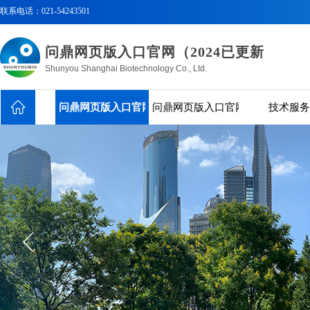
联系电话：
021-54243501
问鼎网页版入口官网（2024已更新
（最新/官方）
Shunyou Shanghai Biotechnology Co., Ltd.
问鼎网页版入口官网（2024已更新（最新/官方）
问鼎网页版入口官网（2024已更新
技术服务