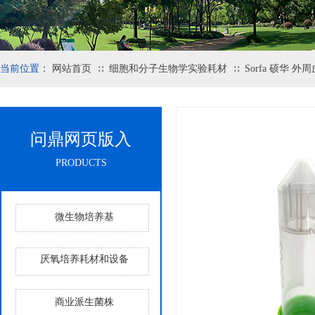
当前位置：
网站首页
细胞和分子生物学实验耗材
Sorfa 硕华 
∷
∷
问鼎网页版入
口官网（2024
PRODUCTS
已更新（最
新/官方）
微生物培养基
厌氧培养耗材和设备
商业派生菌株