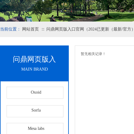
当前位置：
网站首页
问鼎网页版入口官网（2024已更新（最新/官方
∷
暂无相关记录！
问鼎网页版入
口官网（2024
MAIN BRAND
已更新（最
新/官方）
Oxoid
Sorfa
Mesa labs